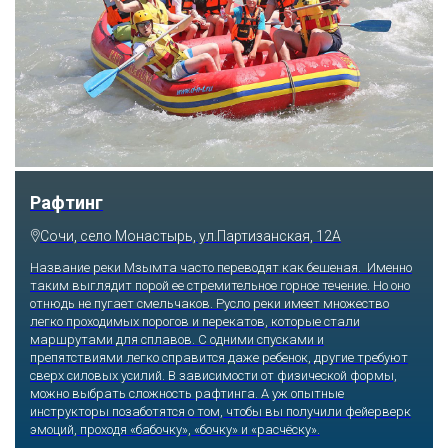
Скайпарк
Сочи, с. Казачий брод, ул. Краснофлотская, 54а
Побороться со страхом высоты и набраться массу впечатлений
получится, если отправиться по самому длинному подвесному
пешеходному мосту, который буквально парит в воздухе на
высоте 218 метров над землей. Отсюда открываются виды на
Ахштырское ущелье и заснеженные Кавказские горы. Те, кто
посмелее, прыгают на резинке с 207 или 69 метров, катаются
на скоростном троллее. Остудить экстремальный пыл
помогает уютная атмосфера ресторана.