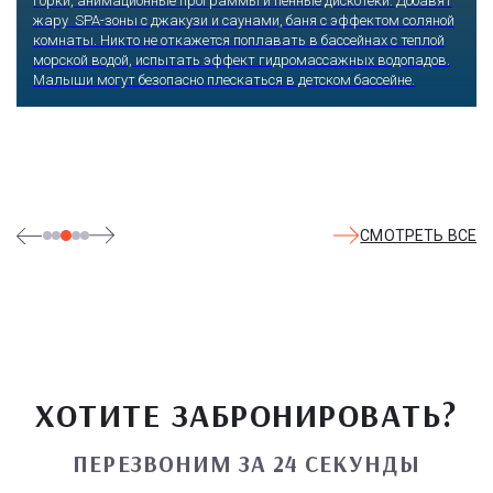
Оказавшись здесь, словно попадаешь в сказку: встречаешь
любимых героев русского фольклора, получаешь возможность
сколько душе угодно кататься на аттракционах европейского
уровня. Гости участвуют в увлекательных квестах и творческих
мастер-классах, прогуливаются по тематическим землям,
посещают дельфинарий, совариум, атомариум,
театрализованные и музыкальные постановки. И все эти
удовольствия - по единому входному билету.
СМОТРЕТЬ ВСЕ
ХОТИТЕ ЗАБРОНИРОВАТЬ?
ПЕРЕЗВОНИМ ЗА 24 СЕКУНДЫ