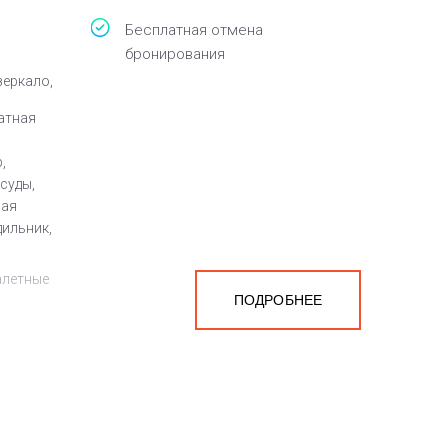
Бесплатная отмена
бронирования
зеркало,
атная
,
суды,
ная
дильник,
алетные
ПОДРОБНЕЕ