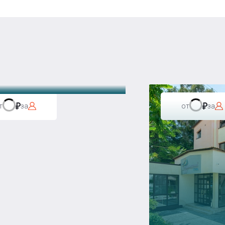
а Бавария
т
за
от
за