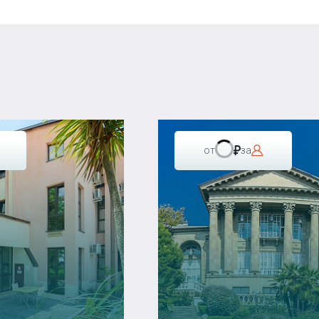
от
за