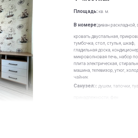
Площадь:
кв. м.
В номере:
диван раскладной, 
кровать двуспальная, прикров
тумбочка, стол, стулья, шкаф,
гладильная доска, кондиционер
микроволновая печь, набор по
плита электрическая, стираль
машина, телевизор, утюг, холо
чайник
Санузел:
с душем, тапочки, ту
принадлежности, фен
Другое:
Wi-Fi бесплатно
Дополнительное место:
0