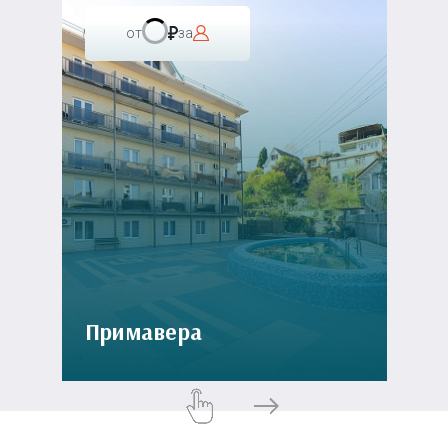
от
за
Примавера