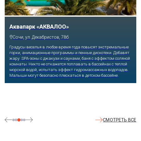
Тематический парк развлечений «Сочи
Парк»
Сочи, Олимпийский проспект, 21
Оказавшись здесь, словно попадаешь в сказку: встречаешь
любимых героев русского фольклора, получаешь возможность
сколько душе угодно кататься на аттракционах европейского
уровня. Гости участвуют в увлекательных квестах и творческих
мастер-классах, прогуливаются по тематическим землям,
посещают дельфинарий, совариум, атомариум,
театрализованные и музыкальные постановки. И все эти
удовольствия - по единому входному билету.
СМОТРЕТЬ ВСЕ