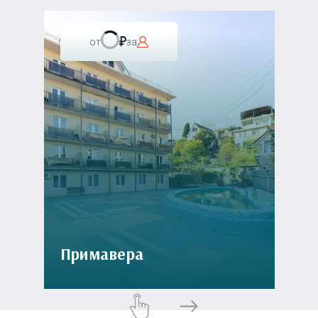
от
за
Примавера