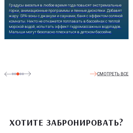
Градусы веселья в любое время года повысят экстремальные
горки, анимационные программы и пенные дискотеки. Добавят
жару SPA-зоны с джакузи и саунами, баня с эффектом соляной
комнаты. Никто не откажется поплавать в бассейнах с теплой
морской водой, испытать эффект гидромассажных водопадов.
Малыши могут безопасно плескаться в детском бассейне.
СМОТРЕТЬ ВСЕ
ХОТИТЕ ЗАБРОНИРОВАТЬ?