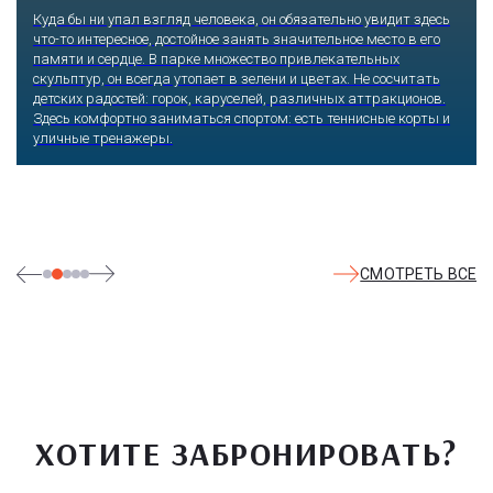
Куда бы ни упал взгляд человека, он обязательно увидит здесь
что-то интересное, достойное занять значительное место в его
памяти и сердце. В парке множество привлекательных
скульптур, он всегда утопает в зелени и цветах. Не сосчитать
детских радостей: горок, каруселей, различных аттракционов.
Здесь комфортно заниматься спортом: есть теннисные корты и
уличные тренажеры.
СМОТРЕТЬ ВСЕ
ХОТИТЕ ЗАБРОНИРОВАТЬ?