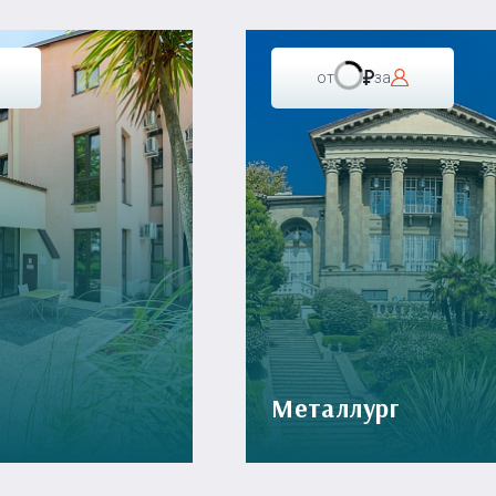
от
за
Металлург