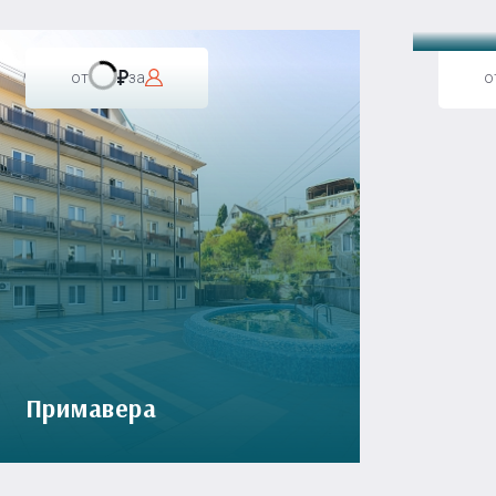
от
за
о
Примавера