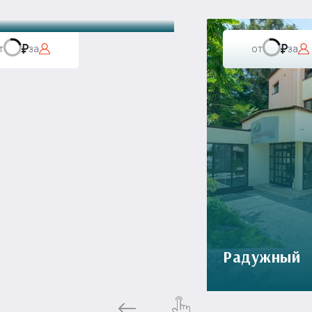
т
за
от
за
Радужный