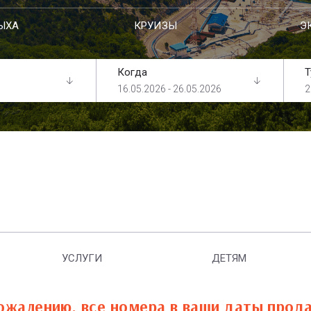
ЫХА
КРУИЗЫ
Э
Когда
Т
16.05.2026 - 26.05.2026
2
УСЛУГИ
ДЕТЯМ
ожалению, все номера в ваши даты прод