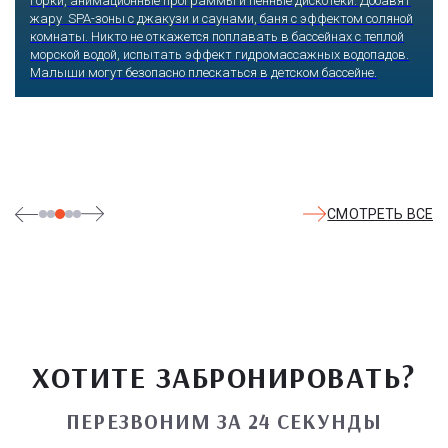
Оказавшись здесь, словно попадаешь в сказку: встречаешь
любимых героев русского фольклора, получаешь возможность
сколько душе угодно кататься на аттракционах европейского
уровня. Гости участвуют в увлекательных квестах и творческих
мастер-классах, прогуливаются по тематическим землям,
посещают дельфинарий, совариум, атомариум,
театрализованные и музыкальные постановки. И все эти
удовольствия - по единому входному билету.
СМОТРЕТЬ ВСЕ
ХОТИТЕ ЗАБРОНИРОВАТЬ?
ПЕРЕЗВОНИМ ЗА 24 СЕКУНДЫ