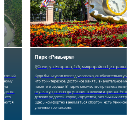
Парк «Ривьера»
Сочи, ул. Егорова, 1/6, микрорайон Центральный
Куда бы ни упал взгляд человека, он обязательно увидит здесь
что-то интересное, достойное занять значительное место в его
памяти и сердце. В парке множество привлекательных
скульптур, он всегда утопает в зелени и цветах. Не сосчитать
детских радостей: горок, каруселей, различных аттракционов.
Здесь комфортно заниматься спортом: есть теннисные корты и
уличные тренажеры.