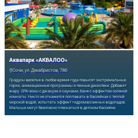
Тематический парк развлечений «Сочи
Парк»
Сочи, Олимпийский проспект, 21
Оказавшись здесь, словно попадаешь в сказку: встречаешь
любимых героев русского фольклора, получаешь возможность
сколько душе угодно кататься на аттракционах европейского
уровня. Гости участвуют в увлекательных квестах и творческих
мастер-классах, прогуливаются по тематическим землям,
посещают дельфинарий, совариум, атомариум,
театрализованные и музыкальные постановки. И все эти
удовольствия - по единому входному билету.