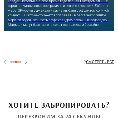
Сочи, Олимпийский проспект, 21
Оказавшись здесь, словно попадаешь в сказку: встречаешь
любимых героев русского фольклора, получаешь возможность
сколько душе угодно кататься на аттракционах европейского
уровня. Гости участвуют в увлекательных квестах и творческих
мастер-классах, прогуливаются по тематическим землям,
посещают дельфинарий, совариум, атомариум,
театрализованные и музыкальные постановки. И все эти
удовольствия - по единому входному билету.
СМОТРЕТЬ ВСЕ
ХОТИТЕ ЗАБРОНИРОВАТЬ?
ПЕРЕЗВОНИМ ЗА 24 СЕКУНДЫ