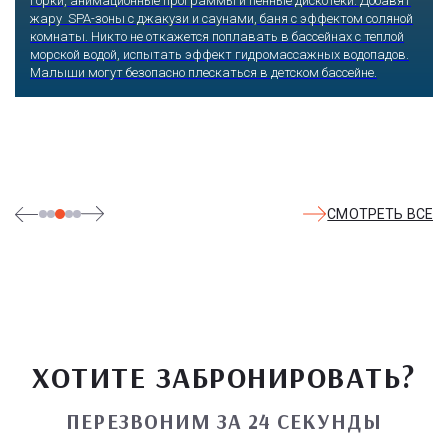
Оказавшись здесь, словно попадаешь в сказку: встречаешь
любимых героев русского фольклора, получаешь возможность
сколько душе угодно кататься на аттракционах европейского
уровня. Гости участвуют в увлекательных квестах и творческих
мастер-классах, прогуливаются по тематическим землям,
посещают дельфинарий, совариум, атомариум,
театрализованные и музыкальные постановки. И все эти
удовольствия - по единому входному билету.
СМОТРЕТЬ ВСЕ
ХОТИТЕ ЗАБРОНИРОВАТЬ?
ПЕРЕЗВОНИМ ЗА 24 СЕКУНДЫ