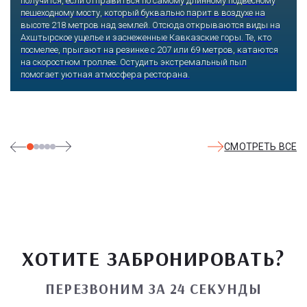
получится, если отправиться по самому длинному подвесному
пешеходному мосту, который буквально парит в воздухе на
высоте 218 метров над землей. Отсюда открываются виды на
Ахштырское ущелье и заснеженные Кавказские горы. Те, кто
посмелее, прыгают на резинке с 207 или 69 метров, катаются
на скоростном троллее. Остудить экстремальный пыл
помогает уютная атмосфера ресторана.
СМОТРЕТЬ ВСЕ
ХОТИТЕ ЗАБРОНИРОВАТЬ?
ПЕРЕЗВОНИМ ЗА 24 СЕКУНДЫ