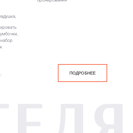
бронирования
ладушка,
 кровать
тумбочки,
, набор
к
ПОДРОБНЕЕ
а
ТЕЛЯ
белья,