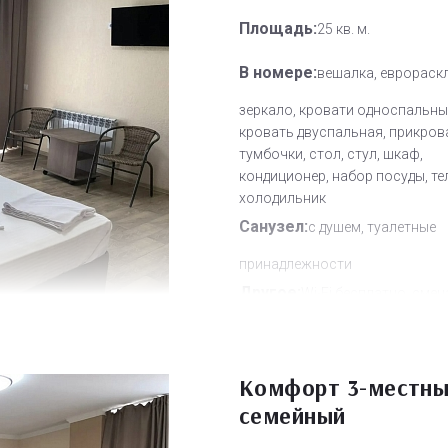
Площадь:
25 кв. м.
В номере:
вешалка, еврораск
зеркало, кровати односпальны
кровать двуспальная, прикров
тумбочки, стол, стул, шкаф,
кондиционер, набор посуды, те
холодильник
Санузел:
с душем, туалетные
принадлежности
Другое:
Wi-Fi бесплатно, смен
полотенец, смена постельного 
уборка номера
Дополнительное место:
Комфорт 3-местн
1
семейный