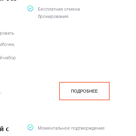
Бесплатная отмена
бронирования
кровать
мбочки,
ый набор
ПОДРОБНЕЕ
а
белья,
й с
Моментальное подтверждение