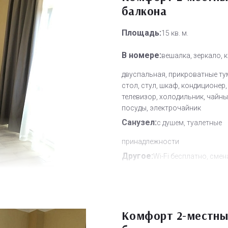
балкона
Площадь:
15 кв. м.
В номере:
вешалка, зеркало, 
двуспальная, прикроватные ту
стол, стул, шкаф, кондиционер,
телевизор, холодильник, чайн
посуды, электрочайник
Санузел:
с душем, туалетные
принадлежности
Другое:
Wi-Fi бесплатно, смен
полотенец, смена постельного 
уборка номера
Дополнительное место:
0
Комфорт 2-местны