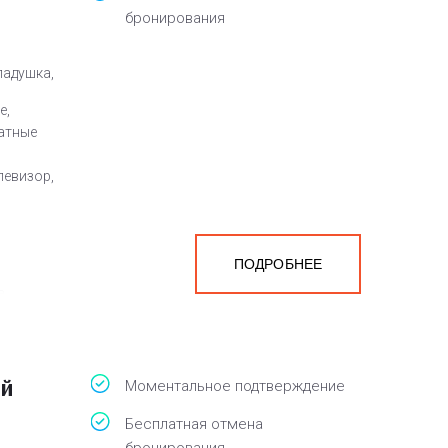
бронирования
ладушка,
е,
атные
левизор,
ПОДРОБНЕЕ
а
белья,
ый
Моментальное подтверждение
Бесплатная отмена