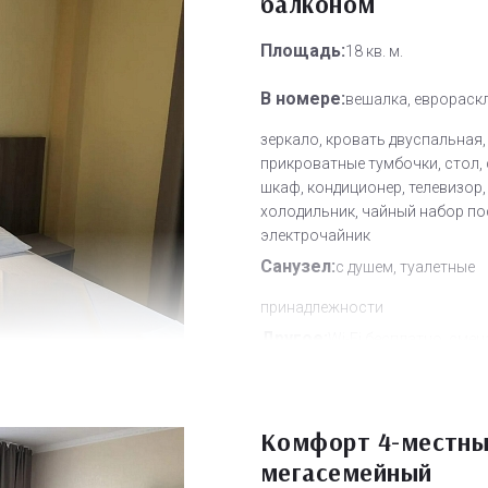
балконом
Площадь:
18 кв. м.
В номере:
вешалка, еврораск
зеркало, кровать двуспальная,
прикроватные тумбочки, стол, 
шкаф, кондиционер, телевизор,
холодильник, чайный набор по
электрочайник
Санузел:
с душем, туалетные
принадлежности
Другое:
Wi-Fi бесплатно, смен
полотенец, смена постельного 
уборка номера
Дополнительное место:
Комфорт 4-местн
1
мегасемейный