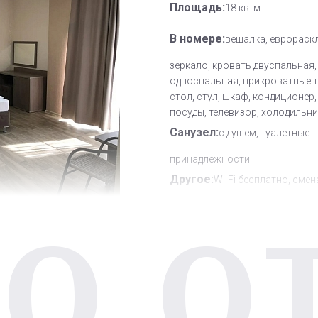
Площадь:
18 кв. м.
В номере:
вешалка, еврораск
зеркало, кровать двуспальная,
односпальная, прикроватные 
стол, стул, шкаф, кондиционер
посуды, телевизор, холодильни
Санузел:
с душем, туалетные
принадлежности
Другое:
Wi-Fi бесплатно, смен
О О
полотенец, смена постельного 
уборка номера
Дополнительное место:
1