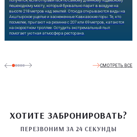
получится, если отправиться по самому длинному подвесному
пешеходному мосту, который буквально парит в воздухе на
высоте 218 метров над землей. Отсюда открываются виды на
Ахштырское ущелье и заснеженные Кавказские горы. Те, кто
посмелее, прыгают на резинке с 207 или 69 метров, катаются
на скоростном троллее. Остудить экстремальный пыл
помогает уютная атмосфера ресторана.
СМОТРЕТЬ ВСЕ
ХОТИТЕ ЗАБРОНИРОВАТЬ?
ПЕРЕЗВОНИМ ЗА 24 СЕКУНДЫ