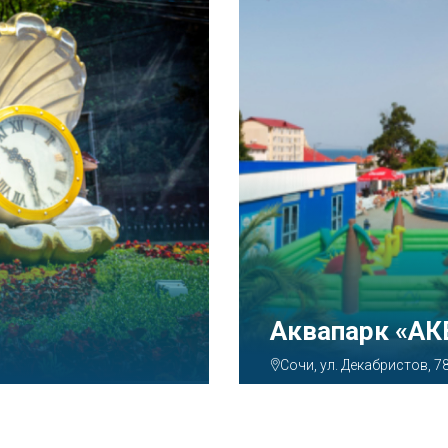
АКВАЛОО»
 78б