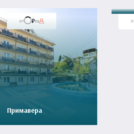
от
за
о
Примавера