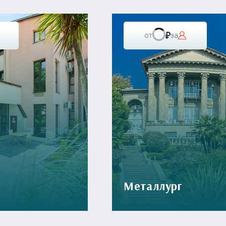
от
за
Металлург