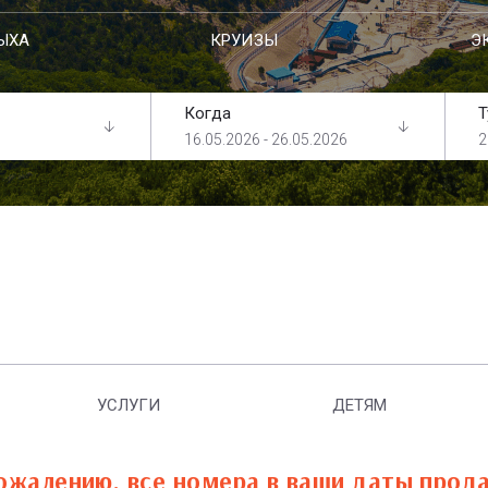
ЫХА
КРУИЗЫ
Э
Когда
Т
16.05.2026 - 26.05.2026
2
УСЛУГИ
ДЕТЯМ
ожалению, все номера в ваши даты прод