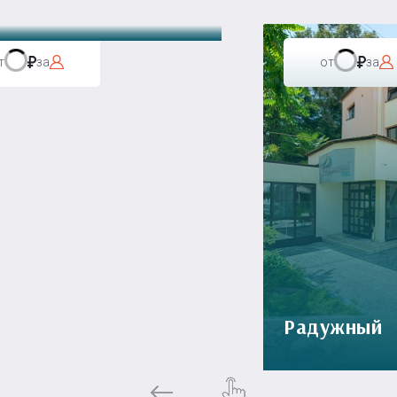
т
за
от
за
Радужный