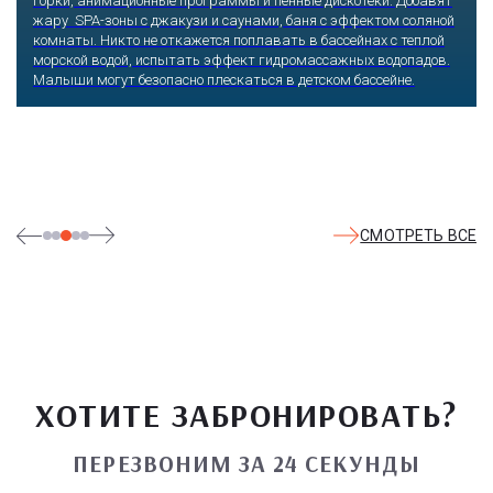
Оказавшись здесь, словно попадаешь в сказку: встречаешь
любимых героев русского фольклора, получаешь возможность
сколько душе угодно кататься на аттракционах европейского
уровня. Гости участвуют в увлекательных квестах и творческих
мастер-классах, прогуливаются по тематическим землям,
посещают дельфинарий, совариум, атомариум,
театрализованные и музыкальные постановки. И все эти
удовольствия - по единому входному билету.
СМОТРЕТЬ ВСЕ
ХОТИТЕ ЗАБРОНИРОВАТЬ?
ПЕРЕЗВОНИМ ЗА 24 СЕКУНДЫ