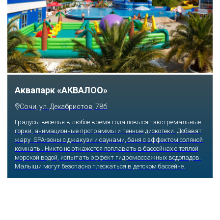
Тематический парк развлечений «Сочи
Парк»
Сочи, Олимпийский проспект, 21
Оказавшись здесь, словно попадаешь в сказку: встречаешь
любимых героев русского фольклора, получаешь возможность
сколько душе угодно кататься на аттракционах европейского
уровня. Гости участвуют в увлекательных квестах и творческих
мастер-классах, прогуливаются по тематическим землям,
посещают дельфинарий, совариум, атомариум,
театрализованные и музыкальные постановки. И все эти
удовольствия - по единому входному билету.