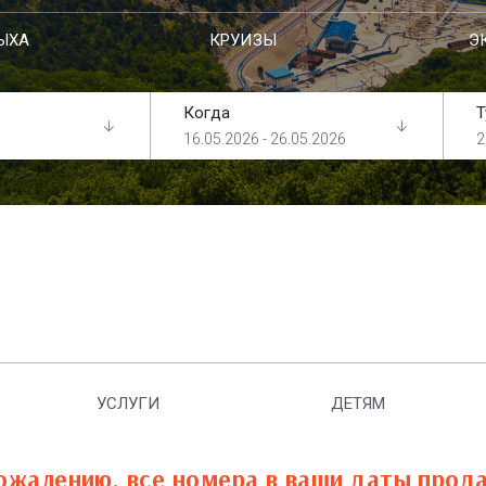
ЫХА
КРУИЗЫ
Э
Когда
Т
16.05.2026 - 26.05.2026
2
УСЛУГИ
ДЕТЯМ
ожалению, все номера в ваши даты прод