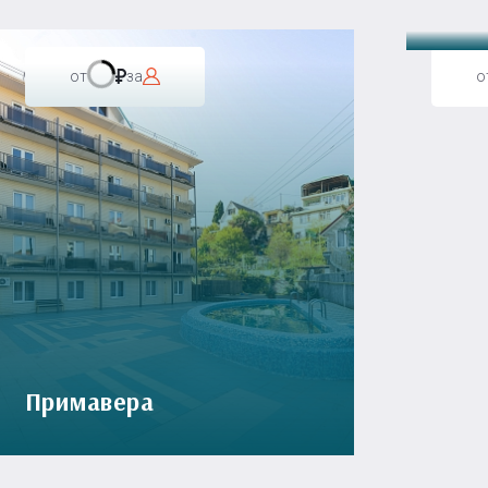
от
за
о
Примавера