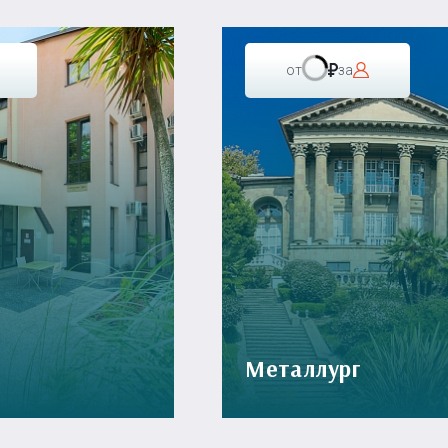
от
за
Металлург