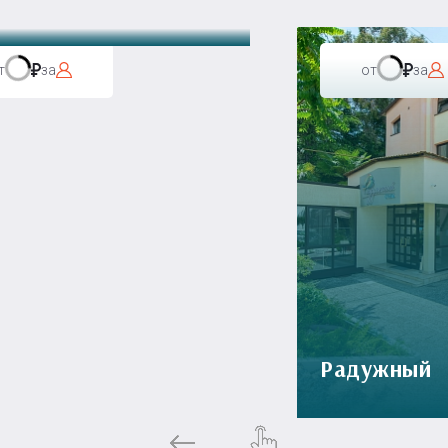
т
за
от
за
Радужный