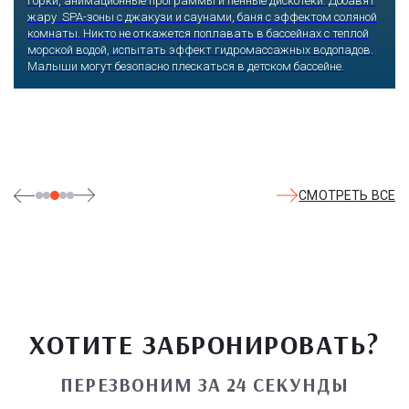
бавят
Оказавшись здесь, словно попадаешь в сказку: встреча
ляной
любимых героев русского фольклора, получаешь возмож
плой
сколько душе угодно кататься на аттракционах европейск
адов.
уровня. Гости участвуют в увлекательных квестах и твор
мастер-классах, прогуливаются по тематическим землям
посещают дельфинарий, совариум, атомариум,
театрализованные и музыкальные постановки. И все эти
удовольствия - по единому входному билету.
СМОТРЕТЬ ВСЕ
ХОТИТЕ ЗАБРОНИРОВАТЬ?
ПЕРЕЗВОНИМ ЗА 24 СЕКУНДЫ