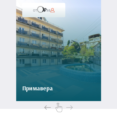
от
за
Примавера