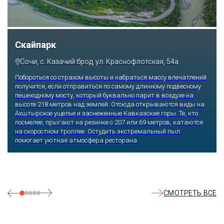
Скайпарк
Сочи, с. Казачий брод, ул. Краснофлотская, 54а
Побороться со страхом высоты и набраться массу впечатлений
получится, если отправиться по самому длинному подвесному
пешеходному мосту, который буквально парит в воздухе на
высоте 218 метров над землей. Отсюда открываются виды на
Ахштырское ущелье и заснеженные Кавказские горы. Те, кто
посмелее, прыгают на резинке с 207 или 69 метров, катаются
на скоростном троллее. Остудить экстремальный пыл
помогает уютная атмосфера ресторана.
СМОТРЕТЬ ВСЕ