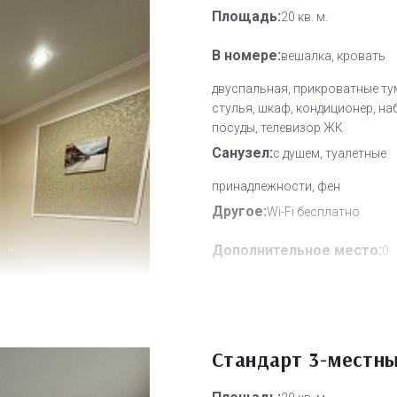
Площадь:
20 кв. м.
В номере:
вешалка, кровать
двуспальная, прикроватные ту
стулья, шкаф, кондиционер, на
посуды, телевизор ЖК
Санузел:
с душем, туалетные
принадлежности, фен
Другое:
Wi-Fi бесплатно
Дополнительное место:
0
Стандарт 3-местн