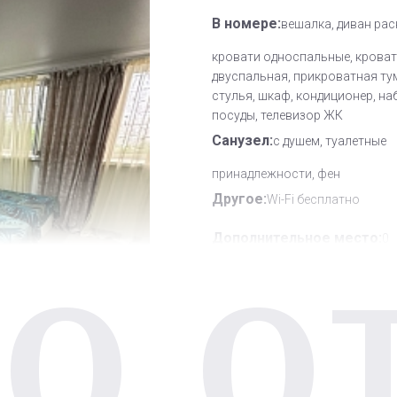
В номере:
вешалка, диван рас
кровати односпальные, крова
двуспальная, прикроватная ту
стулья, шкаф, кондиционер, на
посуды, телевизор ЖК
Санузел:
с душем, туалетные
принадлежности, фен
Другое:
Wi-Fi бесплатно
Дополнительное место:
0
О О