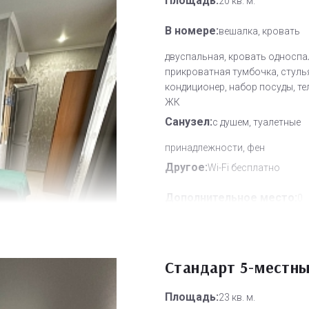
Площадь:
20 кв. м.
В номере:
вешалка, кровать
двуспальная, кровать односпа
прикроватная тумбочка, стуль
кондиционер, набор посуды, т
ЖК
Санузел:
с душем, туалетные
принадлежности, фен
Другое:
Wi-Fi бесплатно
Дополнительное место:
0
Стандарт 5-местн
Площадь:
23 кв. м.