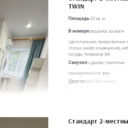
TWIN
Площадь:
20 кв. м.
В номере:
вешалка, кровати
односпальные, прикроватные 
стулья, шкаф, кондиционер, на
посуды, телевизор ЖК
Санузел:
с душем, туалетные
принадлежности, фен
Другое:
Wi-Fi бесплатно
Дополнительное место:
0
Стандарт 2-местн