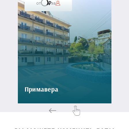
от
за
Примавера