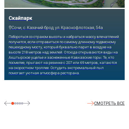
Скайпарк
Сочи, с. Казачий брод, ул. Краснофлотская, 54а
Побороться со страхом высоты и набраться массу впечатлений
получится, если отправиться по самому длинному подвесному
пешеходному мосту, который буквально парит в воздухе на
высоте 218 метров над землей. Отсюда открываются виды на
Ахштырское ущелье и заснеженные Кавказские горы. Те, кто
посмелее, прыгают на резинке с 207 или 69 метров, катаются
на скоростном троллее. Остудить экстремальный пыл
помогает уютная атмосфера ресторана.
СМОТРЕТЬ ВСЕ