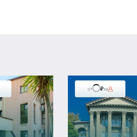
от
за