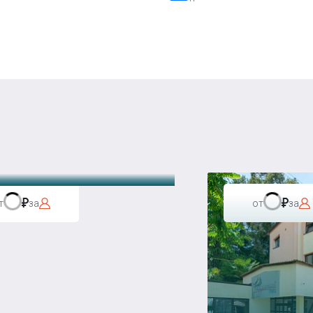
а Бавария
т
за
от
за