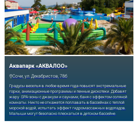
Аквапарк «АКВАЛОО»
Сочи, ул. Декабристов, 78б
Градусы веселья в любое время года повысят экстремальные
горки, анимационные программы и пенные дискотеки. Добавят
жару SPA-зоны с джакузи и саунами, баня с эффектом соляной
комнаты. Никто не откажется поплавать в бассейнах с теплой
морской водой, испытать эффект гидромассажных водопадов.
Малыши могут безопасно плескаться в детском бассейне.