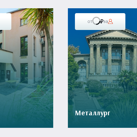
от
за
Металлург