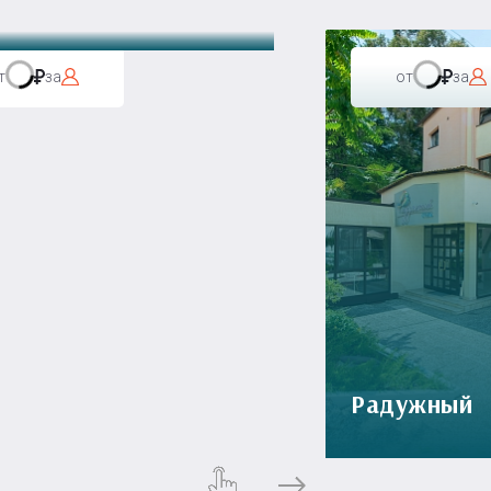
т
за
от
за
Радужный