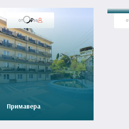
от
за
о
Примавера