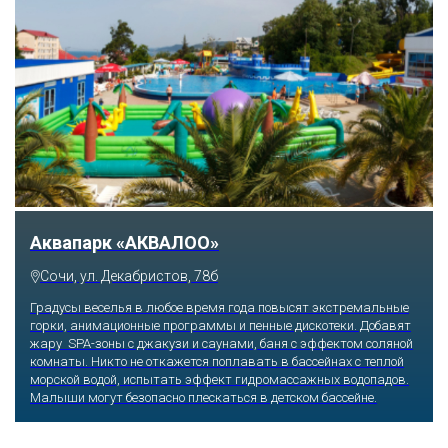
Тематический парк развлечений «Сочи
Парк»
Сочи, Олимпийский проспект, 21
Оказавшись здесь, словно попадаешь в сказку: встречаешь
любимых героев русского фольклора, получаешь возможность
сколько душе угодно кататься на аттракционах европейского
уровня. Гости участвуют в увлекательных квестах и творческих
мастер-классах, прогуливаются по тематическим землям,
посещают дельфинарий, совариум, атомариум,