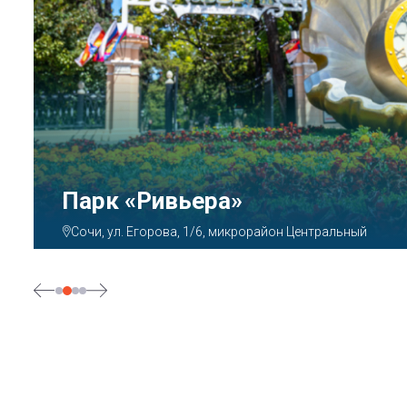
Аквапарк «АКВАЛОО»
Сочи, ул. Декабристов, 78б