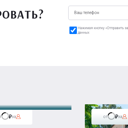
РОВАТЬ?
Нажимая кнопку «Отправить зая
данных
а Бавария
т
за
от
за