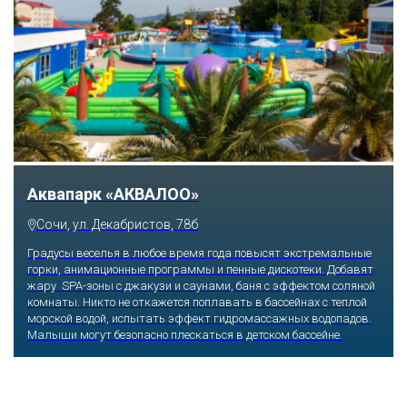
Тематический парк развлечений «Сочи
Парк»
Сочи, Олимпийский проспект, 21
Оказавшись здесь, словно попадаешь в сказку: встречаешь
любимых героев русского фольклора, получаешь возможность
сколько душе угодно кататься на аттракционах европейского
уровня. Гости участвуют в увлекательных квестах и творческих
мастер-классах, прогуливаются по тематическим землям,
посещают дельфинарий, совариум, атомариум,
театрализованные и музыкальные постановки. И все эти
удовольствия - по единому входному билету.