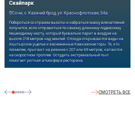
Скайпарк
Сочи, с. Казачий брод, ул. Краснофлотская, 54а
Побороться со страхом высоты и набраться массу впечатлений
получится, если отправиться по самому длинному подвесному
пешеходному мосту, который буквально парит в воздухе на
высоте 218 метров над землей. Отсюда открываются виды на
Ахштырское ущелье и заснеженные Кавказские горы. Те, кто
посмелее, прыгают на резинке с 207 или 69 метров, катаются
на скоростном троллее. Остудить экстремальный пыл
помогает уютная атмосфера ресторана.
СМОТРЕТЬ ВСЕ