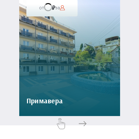
от
за
Примавера