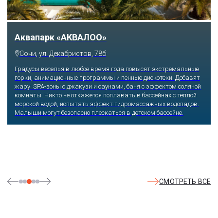
Аквапарк «АКВАЛОО»
Сочи, ул. Декабристов, 78б
Градусы веселья в любое время года повысят экстремальные
горки, анимационные программы и пенные дискотеки. Добавят
жару SPA-зоны с джакузи и саунами, баня с эффектом соляной
комнаты. Никто не откажется поплавать в бассейнах с теплой
морской водой, испытать эффект гидромассажных водопадов.
Малыши могут безопасно плескаться в детском бассейне.
СМОТРЕТЬ ВСЕ