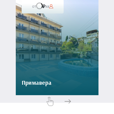
от
за
Примавера