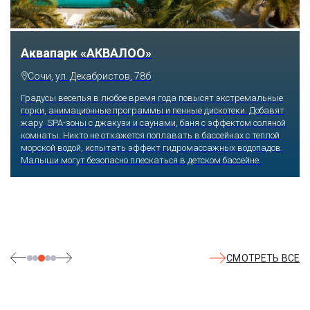
Тематический парк развлечений «Сочи
Парк»
Сочи, Олимпийский проспект, 21
Оказавшись здесь, словно попадаешь в сказку: встречаешь
любимых героев русского фольклора, получаешь возможность
сколько душе угодно кататься на аттракционах европейского
уровня. Гости участвуют в увлекательных квестах и творческих
мастер-классах, прогуливаются по тематическим землям,
посещают дельфинарий, совариум, атомариум,
театрализованные и музыкальные постановки. И все эти
удовольствия - по единому входному билету.
СМОТРЕТЬ ВСЕ