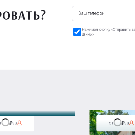
РОВАТЬ?
Нажимая кнопку «Отправить зая
данных
а Бавария
т
за
от
за