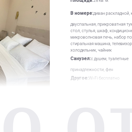
Площадь:
28 кв. м.
В номере:
диван раскладной,
двуспальная, прикроватная ту
стол, стулья, шкаф, кондицион
микроволновая печь, набор по
стиральная машина, телевизор,
холодильник, чайник
Санузел:
с душем, туалетные
принадлежности, фен
Другое:
Wi-Fi бесплатно
О О
Дополнительное место:
0