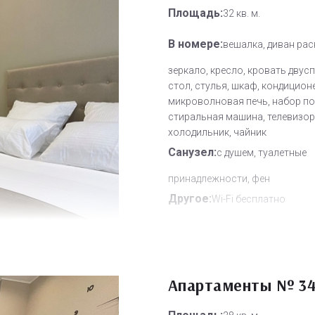
Площадь:
32 кв. м.
В номере:
вешалка, диван рас
зеркало, кресло, кровать двус
стол, стулья, шкаф, кондицион
микроволновая печь, набор по
стиральная машина, телевизор,
холодильник, чайник
Санузел:
с душем, туалетные
принадлежности, фен
Другое:
Wi-Fi бесплатно
Дополнительное место:
0
Апартаменты № 3