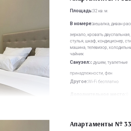
Площадь:
32 кв. м.
В номере:
вешалка, диван рас
зеркало, кровать двуспальная,
стулья, шкаф, кондиционер, с
машина, телевизор, холодильни
чайник
Санузел:
с душем, туалетные
принадлежности, фен
Другое:
Wi-Fi бесплатно
Дополнительное место:
0
Апартаменты № 33