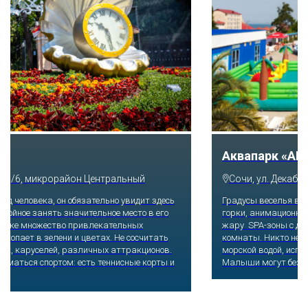
Аквапарк «АКВАЛОО»
Сочи, ул. Декабристов, 78б
Градусы веселья в любое время года повысят экстремальные
горки, анимационные программы и пенные дискотеки. Добавят
жару SPA-зоны с джакузи и саунами, баня с эффектом соляной
комнаты. Никто не откажется поплавать в бассейнах с теплой
морской водой, испытать эффект гидромассажных водопадов.
Малыши могут безопасно плескаться в детском бассейне.