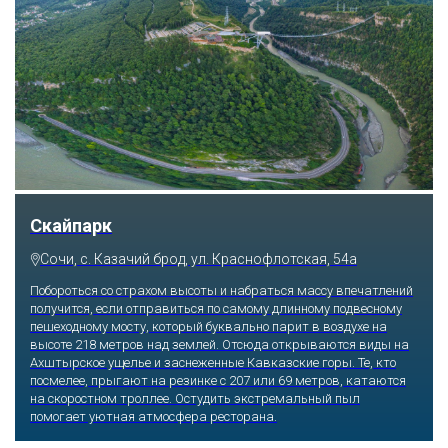
Скайпарк
Сочи, с. Казачий брод, ул. Краснофлотская, 54а
Побороться со страхом высоты и набраться массу впечатлений
получится, если отправиться по самому длинному подвесному
пешеходному мосту, который буквально парит в воздухе на
высоте 218 метров над землей. Отсюда открываются виды на
Ахштырское ущелье и заснеженные Кавказские горы. Те, кто
посмелее, прыгают на резинке с 207 или 69 метров, катаются
на скоростном троллее. Остудить экстремальный пыл
помогает уютная атмосфера ресторана.