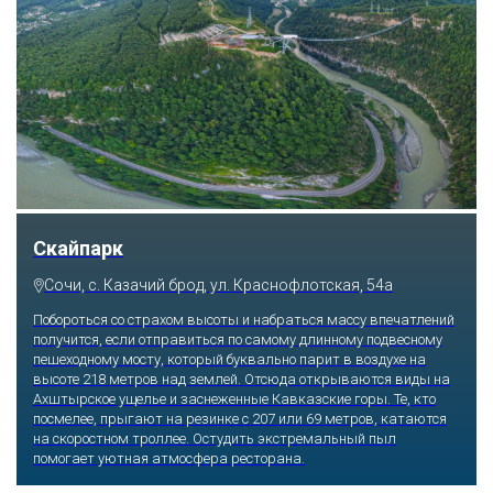
Скайпарк
Сочи, с. Казачий брод, ул. Краснофлотская, 54а
Побороться со страхом высоты и набраться массу впечатлений
получится, если отправиться по самому длинному подвесному
пешеходному мосту, который буквально парит в воздухе на
высоте 218 метров над землей. Отсюда открываются виды на
Ахштырское ущелье и заснеженные Кавказские горы. Те, кто
посмелее, прыгают на резинке с 207 или 69 метров, катаются
на скоростном троллее. Остудить экстремальный пыл
помогает уютная атмосфера ресторана.