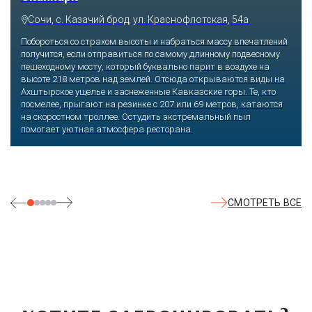
Сочи, с. Казачий брод, ул. Краснофлотская, 54а
Побороться со страхом высоты и набраться массу впечатлений
получится, если отправиться по самому длинному подвесному
пешеходному мосту, который буквально парит в воздухе на
высоте 218 метров над землей. Отсюда открываются виды на
Ахштырское ущелье и заснеженные Кавказские горы. Те, кто
посмелее, прыгают на резинке с 207 или 69 метров, катаются
на скоростном троллее. Остудить экстремальный пыл
помогает уютная атмосфера ресторана.
СМОТРЕТЬ ВСЕ