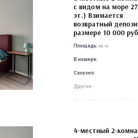
с видом на море 27
эт.) Взимается
возвратный депози
размере 10 000 ру
Площадь:
кв. м.
В номере:
Санузел:
Другое:
Дополнительное место:
0
4-местный 2-комн