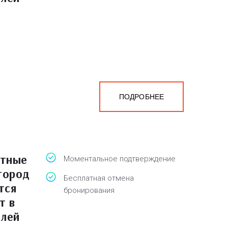
ПОДРОБНЕЕ
атные
Моментальное подтверждение
 город
Бесплатная отмена
тся
бронирования
т в
блей