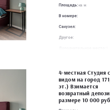
Площадь:
кв. м.
В номере:
Санузел:
Другое:
Дополнительное место:
0
4-местная Студия 
видом на город 171
эт.) Взимается
возвратный депози
размере 10 000 ру