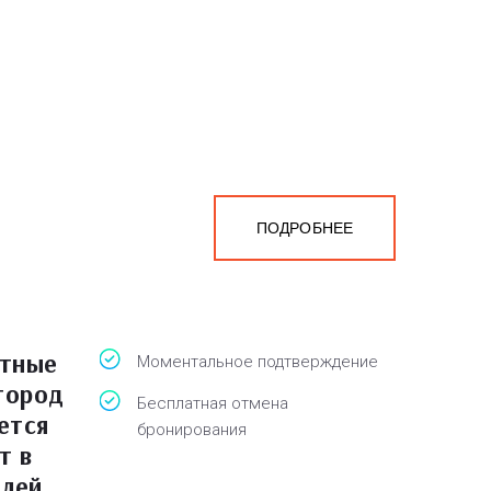
ПОДРОБНЕЕ
атные
Моментальное подтверждение
 город
Бесплатная отмена
ается
бронирования
т в
блей