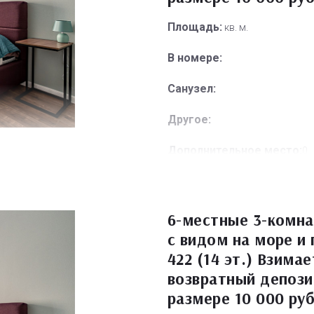
Площадь:
кв. м.
В номере:
Санузел:
Другое:
Дополнительное место:
0
6-местные 3-комн
с видом на море и
422 (14 эт.) Взимае
возвратный депози
размере 10 000 ру