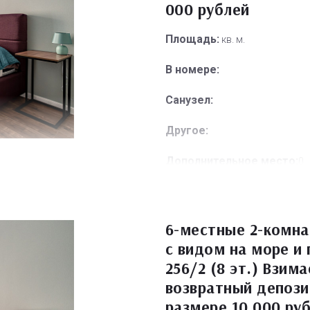
000 рублей
Площадь:
кв. м.
В номере:
Санузел:
Другое:
Дополнительное место:
0
6-местные 2-комн
с видом на море и
256/2 (8 эт.) Взим
возвратный депози
размере 10 000 ру