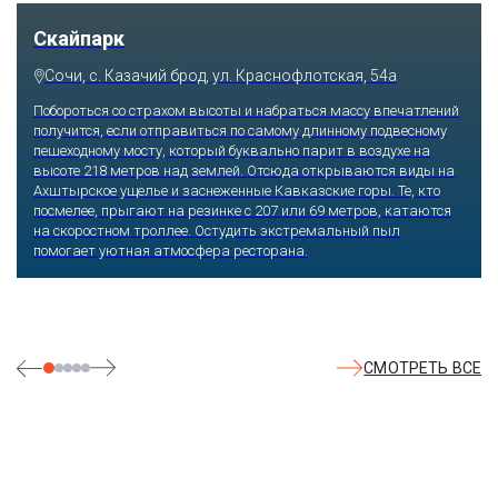
Скайпарк
Сочи, с. Казачий брод, ул. Краснофлотская, 54а
Побороться со страхом высоты и набраться массу впечатлений
получится, если отправиться по самому длинному подвесному
пешеходному мосту, который буквально парит в воздухе на
высоте 218 метров над землей. Отсюда открываются виды на
Ахштырское ущелье и заснеженные Кавказские горы. Те, кто
посмелее, прыгают на резинке с 207 или 69 метров, катаются
на скоростном троллее. Остудить экстремальный пыл
помогает уютная атмосфера ресторана.
СМОТРЕТЬ ВСЕ