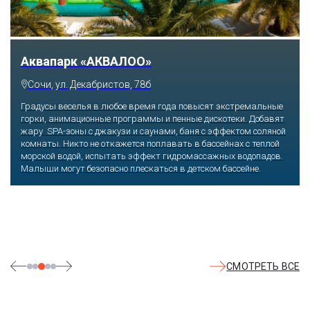
Тематический парк развлечений «Сочи
Парк»
Сочи, Олимпийский проспект, 21
Оказавшись здесь, словно попадаешь в сказку: встречаешь
любимых героев русского фольклора, получаешь возможность
сколько душе угодно кататься на аттракционах европейского
уровня. Гости участвуют в увлекательных квестах и творческих
мастер-классах, прогуливаются по тематическим землям,
посещают дельфинарий, совариум, атомариум,
театрализованные и музыкальные постановки. И все эти
удовольствия - по единому входному билету.
СМОТРЕТЬ ВСЕ