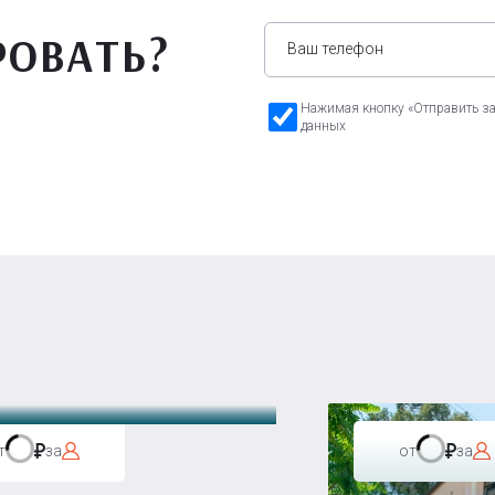
РОВАТЬ?
Нажимая кнопку «Отправить зая
данных
а Бавария
т
за
от
за