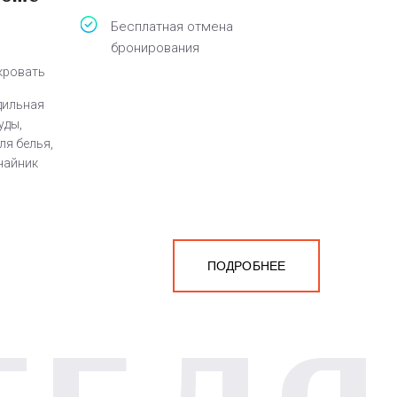
Бесплатная отмена
бронирования
 кровать
адильная
уды,
ля белья,
 чайник
ПОДРОБНЕЕ