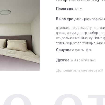
Площадь:
кв. м.
В номере:
диван раскладной,
двуспальная, стол, стулья, гл
доска, кондиционер, набор пос
стиральная машина, сушилка д
телевизор, утюг, холодильник,
Санузел:
с душем, фен
Другое:
Wi-Fi бесплатно
Дополнительное место:
0