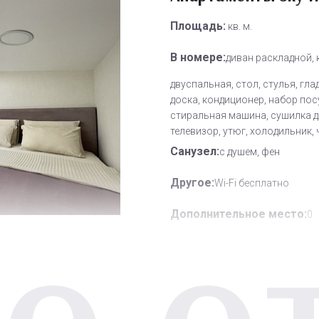
Площадь:
кв. м.
В номере:
диван раскладной,
двуспальная, стол, стулья, гл
доска, кондиционер, набор пос
стиральная машина, сушилка д
телевизор, утюг, холодильник,
Санузел:
с душем, фен
Другое:
Wi-Fi бесплатно
Дополнительное место:
0