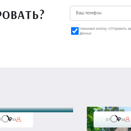
РОВАТЬ?
Нажимая кнопку «Отправить зая
данных
а Бавария
т
за
от
за