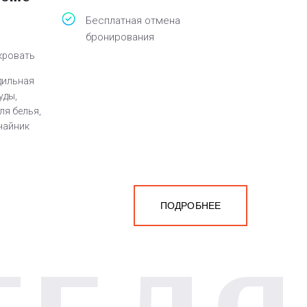
Бесплатная отмена
бронирования
 кровать
адильная
уды,
ля белья,
 чайник
ПОДРОБНЕЕ