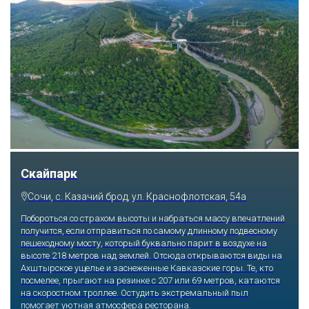
Скайпарк
Сочи, с. Казачий брод, ул. Краснофлотская, 54а
Побороться со страхом высоты и набраться массу впечатлений
получится, если отправиться по самому длинному подвесному
пешеходному мосту, который буквально парит в воздухе на
высоте 218 метров над землей. Отсюда открываются виды на
Ахштырское ущелье и заснеженные Кавказские горы. Те, кто
посмелее, прыгают на резинке с 207 или 69 метров, катаются
на скоростном троллее. Остудить экстремальный пыл
помогает уютная атмосфера ресторана.