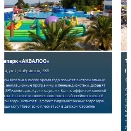
Тематический парк развлечений «Сочи
Парк»
Сочи, Олимпийский проспект, 21
Оказавшись здесь, словно попадаешь в сказку: встречаешь
любимых героев русского фольклора, получаешь возможность
сколько душе угодно кататься на аттракционах европейского
уровня. Гости участвуют в увлекательных квестах и творческих
мастер-классах, прогуливаются по тематическим землям,
посещают дельфинарий, совариум, атомариум,
театрализованные и музыкальные постановки. И все эти
удовольствия - по единому входному билету.