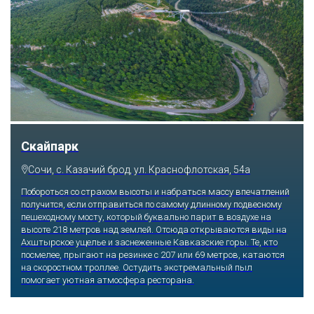
Скайпарк
Сочи, с. Казачий брод, ул. Краснофлотская, 54а
Побороться со страхом высоты и набраться массу впечатлений
получится, если отправиться по самому длинному подвесному
пешеходному мосту, который буквально парит в воздухе на
высоте 218 метров над землей. Отсюда открываются виды на
Ахштырское ущелье и заснеженные Кавказские горы. Те, кто
посмелее, прыгают на резинке с 207 или 69 метров, катаются
на скоростном троллее. Остудить экстремальный пыл
помогает уютная атмосфера ресторана.