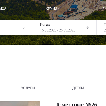
ЫХА
КРУИЗЫ
Э
Когда
Т
16.05.2026 - 26.05.2026
2
УСЛУГИ
ДЕТЯМ
4-местные №26