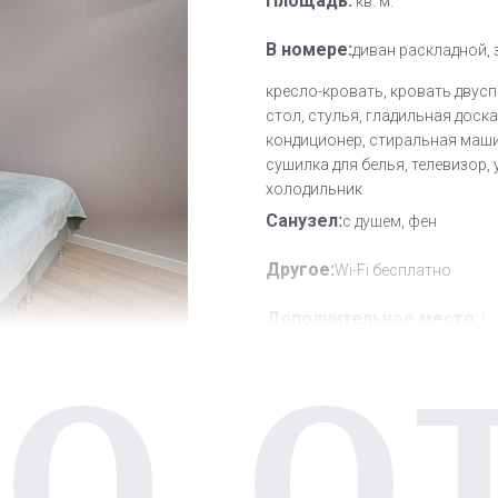
Площадь:
кв. м.
В номере:
диван раскладной, 
кресло-кровать, кровать двусп
стол, стулья, гладильная доска
кондиционер, стиральная маши
сушилка для белья, телевизор, 
холодильник
Санузел:
с душем, фен
Другое:
Wi-Fi бесплатно
Дополнительное место:
1
О О