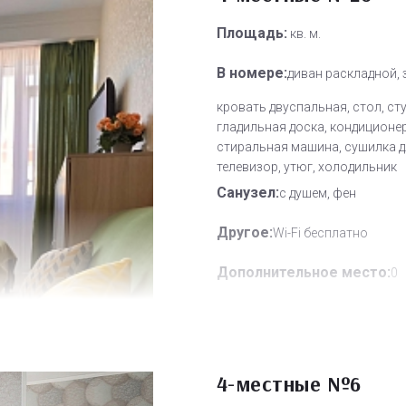
Площадь:
кв. м.
В номере:
диван раскладной, 
кровать двуспальная, стол, ст
гладильная доска, кондиционер
стиральная машина, сушилка д
телевизор, утюг, холодильник
Санузел:
с душем, фен
Другое:
Wi-Fi бесплатно
Дополнительное место:
0
4-местные №6