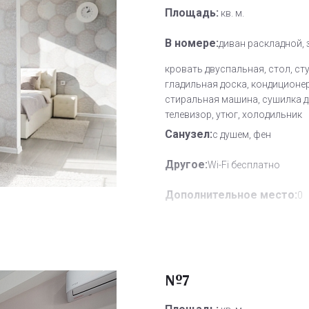
Площадь:
кв. м.
В номере:
диван раскладной, 
кровать двуспальная, стол, ст
гладильная доска, кондиционер
стиральная машина, сушилка д
телевизор, утюг, холодильник
Санузел:
с душем, фен
Другое:
Wi-Fi бесплатно
Дополнительное место:
0
№7