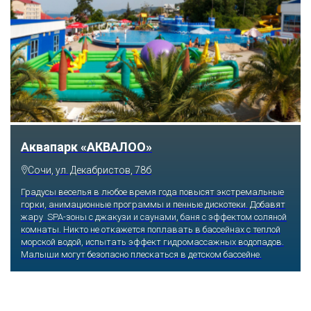
Аквапарк «АКВАЛОО»
Сочи, ул. Декабристов, 78б
Градусы веселья в любое время года повысят экстремальные
горки, анимационные программы и пенные дискотеки. Добавят
жару SPA-зоны с джакузи и саунами, баня с эффектом соляной
комнаты. Никто не откажется поплавать в бассейнах с теплой
морской водой, испытать эффект гидромассажных водопадов.
Малыши могут безопасно плескаться в детском бассейне.