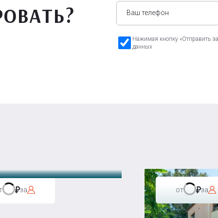
РОВАТЬ?
Нажимая кнопку «Отправить зая
данных
а Бавария
т
за
от
за