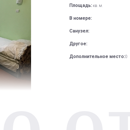
Площадь:
кв. м.
В номере:
Санузел:
Другое:
Дополнительное место:
0
О О